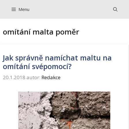
Přeskočit
Menu
na
obsah
omítání malta poměr
Jak správně namíchat maltu na
omítání svépomocí?
20.1.2018
autor:
Redakce