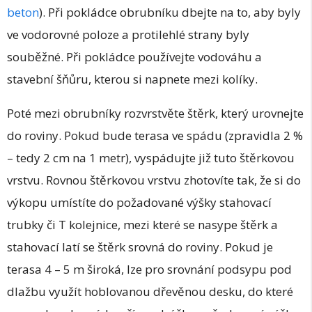
beton
). Při pokládce obrubníku dbejte na to, aby byly
ve vodorovné poloze a protilehlé strany byly
souběžné. Při pokládce používejte vodováhu a
stavební šňůru, kterou si napnete mezi kolíky.
Poté mezi obrubníky rozvrstvěte štěrk, který urovnejte
do roviny. Pokud bude terasa ve spádu (zpravidla 2 %
– tedy 2 cm na 1 metr), vyspádujte již tuto štěrkovou
vrstvu. Rovnou štěrkovou vrstvu zhotovíte tak, že si do
výkopu umístíte do požadované výšky stahovací
trubky či T kolejnice, mezi které se nasype štěrk a
stahovací latí se štěrk srovná do roviny. Pokud je
terasa 4 – 5 m široká, lze pro srovnání podsypu pod
dlažbu využít hoblovanou dřevěnou desku, do které