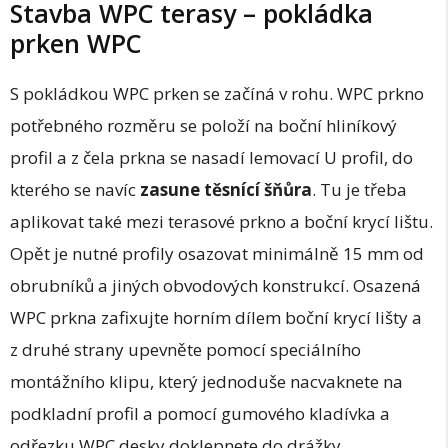
Stavba WPC terasy – pokládka
prken WPC
S pokládkou WPC prken se začíná v rohu. WPC prkno
potřebného rozměru se položí na boční hliníkový
profil a z čela prkna se nasadí lemovací U profil, do
kterého se navíc
zasune těsnící šňůra
. Tu je třeba
aplikovat také mezi terasové prkno a boční krycí lištu.
Opět je nutné profily osazovat minimálně 15 mm od
obrubníků a jiných obvodových konstrukcí. Osazená
WPC prkna zafixujte horním dílem boční krycí lišty a
z druhé strany upevněte pomocí speciálního
montážního klipu, který jednoduše nacvaknete na
podkladní profil a pomocí gumového kladívka a
odřezku WPC desky doklepnete do drážky