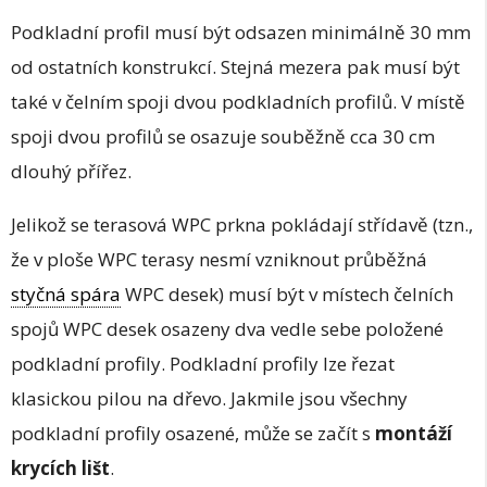
Podkladní profil musí být odsazen minimálně 30 mm
od ostatních konstrukcí. Stejná mezera pak musí být
také v čelním spoji dvou podkladních profilů. V místě
spoji dvou profilů se osazuje souběžně cca 30 cm
dlouhý přířez.
Jelikož se terasová WPC prkna pokládají střídavě (tzn.,
že v ploše WPC terasy nesmí vzniknout průběžná
styčná spára
WPC desek) musí být v místech čelních
spojů WPC desek osazeny dva vedle sebe položené
podkladní profily. Podkladní profily lze řezat
klasickou pilou na dřevo. Jakmile jsou všechny
podkladní profily osazené, může se začít s
montáží
krycích lišt
.