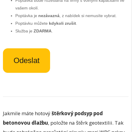
Poptávka bude rozeslána na firmy s volnými kapacitami ve
vašem okolí.
Poptávka je
nezávazná
, z nabídek si nemusíte vybrat.
Poptávku můžete
kdykoli zrušit
.
Služba je
ZDARMA
.
Odeslat
Jakmile máte hotový
štěrkový podsyp pod
betonovou dlažbu
, položte na štěrk geotextilii. Tak