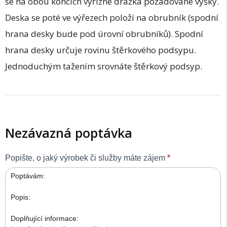
se na obou koncích vyřízne drážka požadované výšky.
Deska se poté ve výřezech položí na obrubník (spodní
hrana desky bude pod úrovní obrubníků). Spodní
hrana desky určuje rovinu štěrkového podsypu.
Jednoduchým tažením srovnáte štěrkový podsyp.
Nezávazná poptávka
Obecná
Popište, o jaký výrobek či služby máte zájem
*
poptávka
-
IN3_02