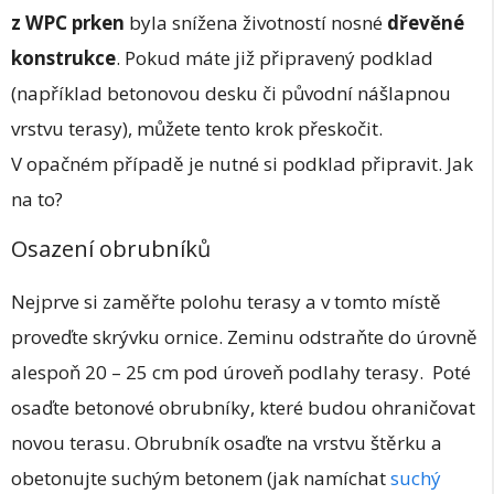
z WPC prken
byla snížena životností nosné
dřevěné
konstrukce
. Pokud máte již připravený podklad
(například betonovou desku či původní nášlapnou
vrstvu terasy), můžete tento krok přeskočit.
V opačném případě je nutné si podklad připravit. Jak
na to?
Osazení obrubníků
Nejprve si zaměřte polohu terasy a v tomto místě
proveďte skrývku ornice. Zeminu odstraňte do úrovně
alespoň 20 – 25 cm pod úroveň podlahy terasy. Poté
osaďte betonové obrubníky, které budou ohraničovat
novou terasu. Obrubník osaďte na vrstvu štěrku a
obetonujte suchým betonem (jak namíchat
suchý