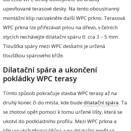
upevňované terasové desky. Na tento oboustranný
montážní klip nacvakněte další WPC prkno. Terasová
WPC prkna lze přiřezávat pilou na dřevo, v čelních
stycích nechávejte dilatační spáru tl. cca 3 – 5 mm.
Tloušťka spáry mezi WPC deskami je určená
tloušťkou spárového kříže.
Dilatační spára a ukončení
pokládky WPC terasy
Tímto způsob pokračuje stavba WPC terasy až na
druhý konec či do místa, kde bude
dilatační spára
. Ta
se zhotoví opět pomocí k tomu určené lišty, která se
ukotví do podkladního profilu. Mezi WPC prkna a
lištu se vloží těsnicí šňůra a na dilatační profil se