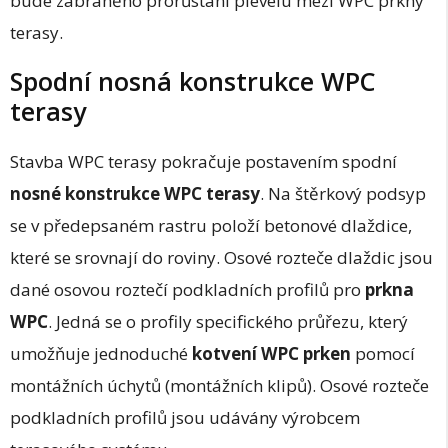
bude zabráněno prorůstání plevelu mezi WPC prkny
terasy.
Spodní nosná konstrukce WPC
terasy
Stavba WPC terasy pokračuje postavením spodní
nosné konstrukce WPC terasy
. Na štěrkový podsyp
se v předepsaném rastru položí betonové dlaždice,
které se srovnají do roviny. Osové rozteče dlaždic jsou
dané osovou roztečí podkladních profilů pro
prkna
WPC
. Jedná se o profily specifického průřezu, který
umožňuje jednoduché
kotvení WPC prken
pomocí
montážních úchytů (montážních klipů). Osové rozteče
podkladních profilů jsou udávány výrobcem