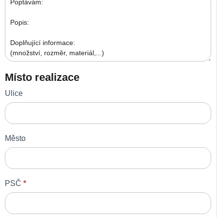
poptávka_02
Místo realizace
Ulice
Město
PSČ
*