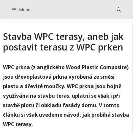
Přeskočit
Menu
na
obsah
Stavba WPC terasy, aneb jak
postavit terasu z WPC prken
WPC prkna (z anglického Wood Plastic Composite)
jsou dřevoplastová prkna vyrobená ze směsi
plastu a dřevité moučky. WPC prkna jsou hojně
využívána na stavbu teras, uplatní se však i při
stavbě plotu či obkladu fasády domu. V tomto
článku si však uvedeme návod, jak probíhá stavba
WPC terasy.