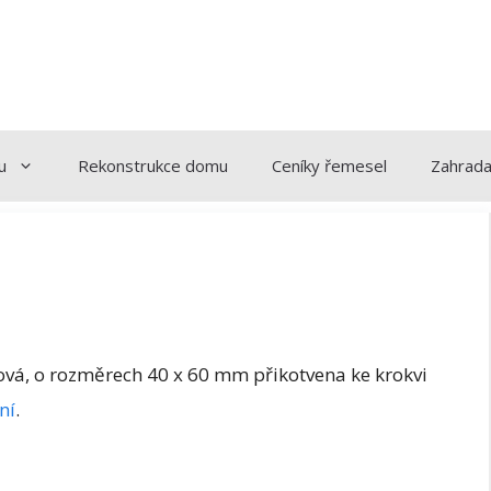
u
Rekonstrukce domu
Ceníky řemesel
Zahrad
ková, o rozměrech 40 x 60 mm přikotvena ke krokvi
ní
.