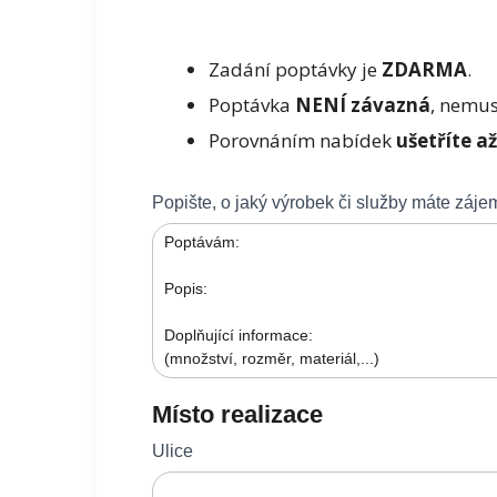
Zadání poptávky je
ZDARMA
.
Poptávka
NENÍ závazná
, nemus
Porovnáním nabídek
ušetříte a
Obecná
Popište, o jaký výrobek či služby máte záj
poptávka
Místo realizace
Ulice