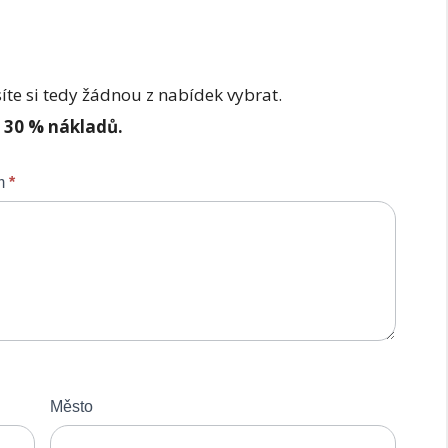
íte si tedy žádnou z nabídek vybrat.
ž 30 % nákladů.
em
*
Město