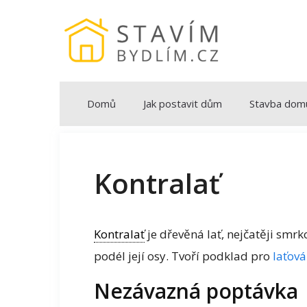
Přeskočit
na
obsah
Domů
Jak postavit dům
Stavba dom
Kontralať
Kontralať
je dřevěná lať, nejčatěji smr
podél její osy. Tvoří podklad pro
laťová
Nezávazná poptávka