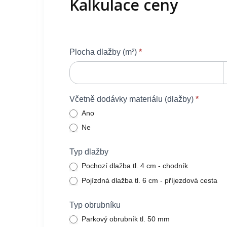
Kalkulace ceny
Zámková
Plocha dlažby (m²)
*
dlažba_kalkulace_IN
Včetně dodávky materiálu (dlažby)
*
Ano
Ne
Typ dlažby
Pochozí dlažba tl. 4 cm - chodník
Pojízdná dlažba tl. 6 cm - příjezdová cesta
Typ obrubníku
Parkový obrubník tl. 50 mm