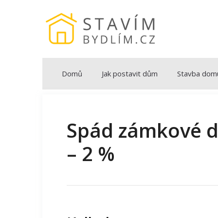
Přeskočit
na
obsah
Domů
Jak postavit dům
Stavba dom
Spád zámkové dl
– 2 %