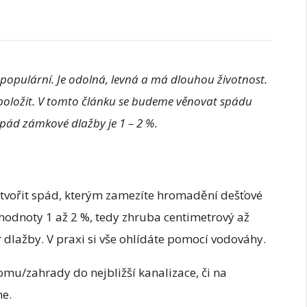
populární. Je odolná, levná a má dlouhou životnost.
 položit. V tomto článku se budeme věnovat spádu
ád zámkové dlažby je 1 – 2 %.
tvořit spád, kterým zamezíte hromadění dešťové
hodnoty 1 až 2 %, tedy zhruba centimetrový až
dlažby. V praxi si vše ohlídáte pomocí vodováhy.
mu/zahrady do nejbližší kanalizace, či na
ne.