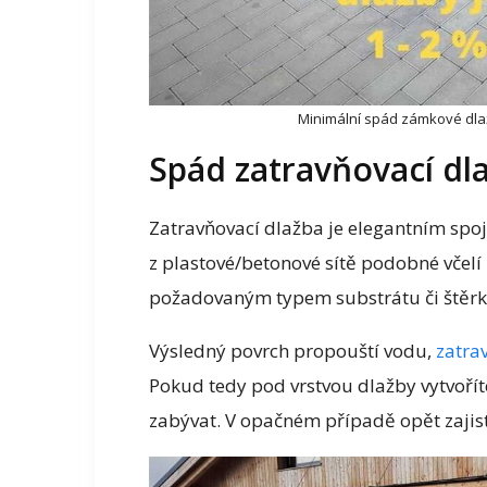
Minimální spád zámkové dlaž
Spád zatravňovací dl
Zatravňovací dlažba je elegantním spoj
z plastové/betonové sítě podobné včelí
požadovaným typem substrátu či štěr
Výsledný povrch propouští vodu,
zatra
Pokud tedy pod vrstvou dlažby vytvoří
zabývat. V opačném případě opět zajist