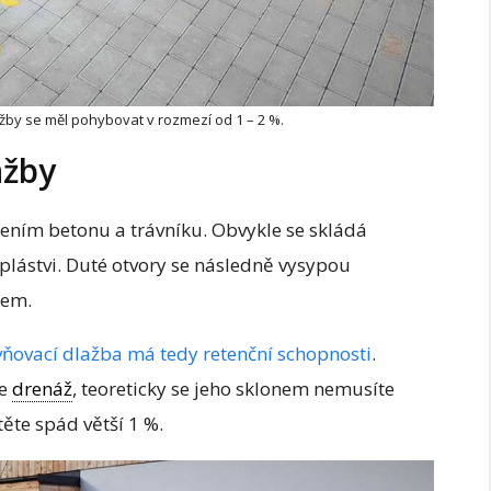
by se měl pohybovat v rozmezí od 1 – 2 %.
ažby
ením betonu a trávníku. Obvykle se skládá
 plástvi. Duté otvory se následně vysypou
kem.
vňovací dlažba má tedy retenční schopnosti
.
te
drenáž
, teoreticky se jeho sklonem nemusíte
ěte spád větší 1 %.