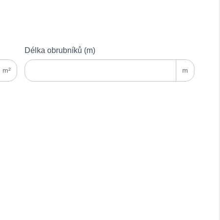
Délka obrubníků (m)
m²
m