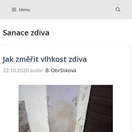
Přeskočit
Menu
na
obsah
Sanace zdiva
Jak změřit vlhkost zdiva
22.10.2020
autor:
B. Obršliková